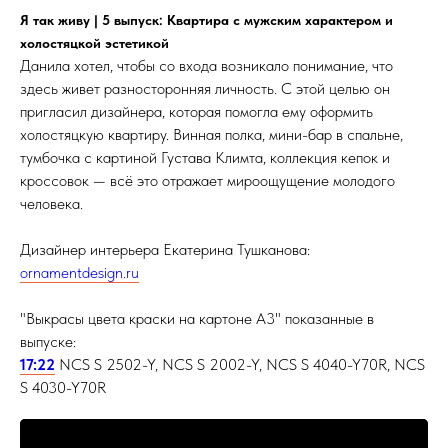
Я так живу | 5 выпуск: Квартира с мужским характером и
холостяцкой эстетикой
Данила хотел, чтобы со входа возникало понимание, что
здесь живет разносторонняя личность. С этой целью он
пригласил дизайнера, которая помогла ему оформить
холостяцкую квартиру. Винная полка, мини-бар в спальне,
тумбочка с картиной Густава Климта, коллекция кепок и
кроссовок — всё это отражает мироощущение молодого
человека.
Дизайнер интерьера Екатерина Тушканова:
ornamentdesign.ru
"Выкрасы цвета краски на картоне А3" показанные в
выпуске:
17:22
NCS S 2502-Y, NCS S 2002-Y, NCS S 4040-Y70R, NCS
S 4030-Y70R